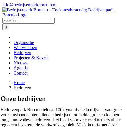
Ga
info@bedrijvenparkborculo.nl
naar
inhoud
Zoeken
naar:
Organisatie
Wat we doen
Bedrijven
Projecten & Kavels
Nieuws
Agenda
Contact
Home
Bedrijven
Onze bedrijven
Bedrijvenpark Borculo telt ca. 100 dynamische bedrijven; van grote
vooraanstaande internationale bedrijven tot middelgrote en kleinere
jonge innovatieve bedrijven. Het biedt voor vele werknemers uit de
regio een inspirerende werk- of stageplek. Maak kennis met deze