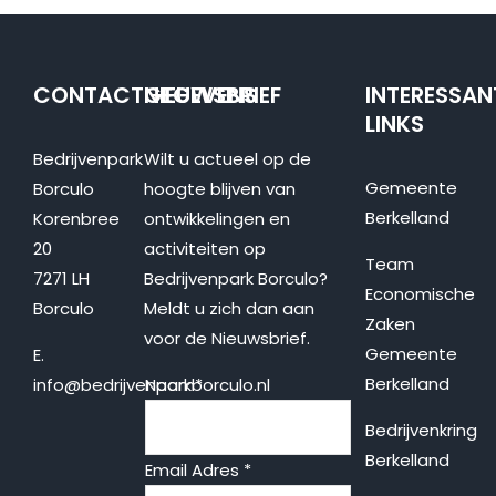
CONTACTGEGEVENS
NIEUWSBRIEF
INTERESSAN
LINKS
Bedrijvenpark
Wilt u actueel op de
Gemeente
Borculo
hoogte blijven van
Berkelland
Korenbree
ontwikkelingen en
20
activiteiten op
Team
7271 LH
Bedrijvenpark Borculo?
Economische
Borculo
Meldt u zich dan aan
Zaken
voor de Nieuwsbrief.
Gemeente
E.
Berkelland
info@bedrijvenparkborculo.nl
Naam
*
Bedrijvenkring
Berkelland
Email Adres
*