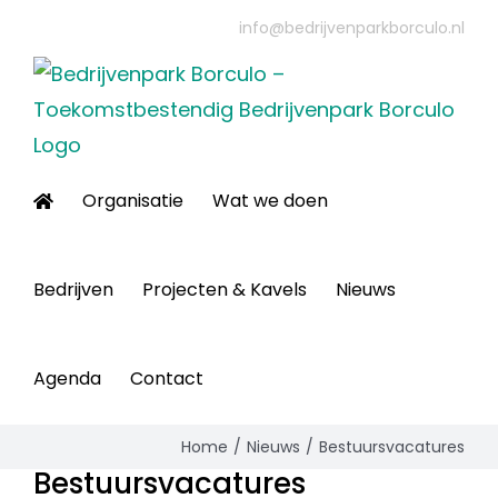
Ga
info@bedrijvenparkborculo.nl
naar
inhoud
Organisatie
Wat we doen
Bedrijven
Projecten & Kavels
Nieuws
Agenda
Contact
Home
Nieuws
Bestuursvacatures
Bestuursvacatures