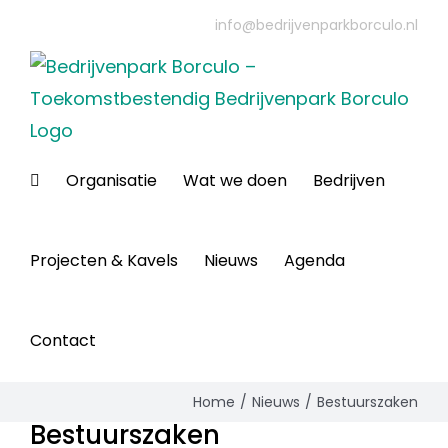
Ga
info@bedrijvenparkborculo.nl
naar
inhoud
Organisatie
Wat we doen
Bedrijven
Projecten & Kavels
Nieuws
Agenda
Contact
Home
Nieuws
Bestuurszaken
Bestuurszaken