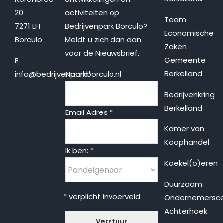
20
activiteiten op
Team
7271 LH
Bedrijvenpark Borculo?
Economische
Borculo
Meldt u zich dan aan
Zaken
voor de Nieuwsbrief.
Gemeente
E.
Berkelland
info@bedrijvenparkborculo.nl
Naam
*
Bedrijvenkring
Berkelland
Email Adres
*
Kamer van
Koophandel
Ik ben:
*
Koekel(o)eren
Duurzaam
* verplicht invoerveld
Ondernemersc
Achterhoek