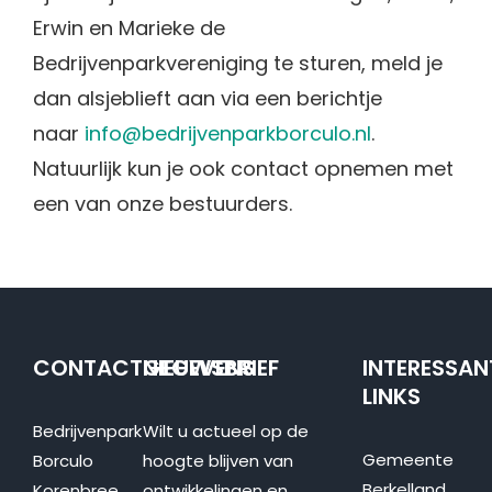
Erwin en Marieke de
Bedrijvenparkvereniging te sturen, meld je
dan alsjeblieft aan via een berichtje
naar
info@bedrijvenparkborculo.nl
.
Natuurlijk kun je ook contact opnemen met
een van onze bestuurders.
CONTACTGEGEVENS
NIEUWSBRIEF
INTERESSAN
LINKS
Bedrijvenpark
Wilt u actueel op de
Gemeente
Borculo
hoogte blijven van
Berkelland
Korenbree
ontwikkelingen en