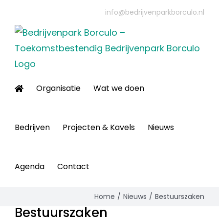
Ga
info@bedrijvenparkborculo.nl
naar
inhoud
Organisatie
Wat we doen
Bedrijven
Projecten & Kavels
Nieuws
Agenda
Contact
Home
Nieuws
Bestuurszaken
Bestuurszaken