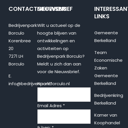
CONTACTGEGEVENS
NIEUWSBRIEF
INTERESSAN
LINKS
Bedrijvenpark
Wilt u actueel op de
Gemeente
Borculo
hoogte blijven van
Berkelland
Korenbree
ontwikkelingen en
20
activiteiten op
Team
7271 LH
Bedrijvenpark Borculo?
Economische
Borculo
Meldt u zich dan aan
Zaken
voor de Nieuwsbrief.
Gemeente
E.
Berkelland
info@bedrijvenparkborculo.nl
Naam
*
Bedrijvenkring
Berkelland
Email Adres
*
Kamer van
Koophandel
Ik ben:
*