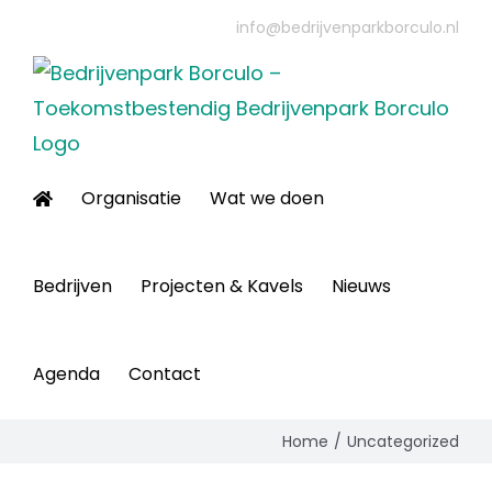
Ga
info@bedrijvenparkborculo.nl
naar
inhoud
Organisatie
Wat we doen
Bedrijven
Projecten & Kavels
Nieuws
Agenda
Contact
Home
Uncategorized