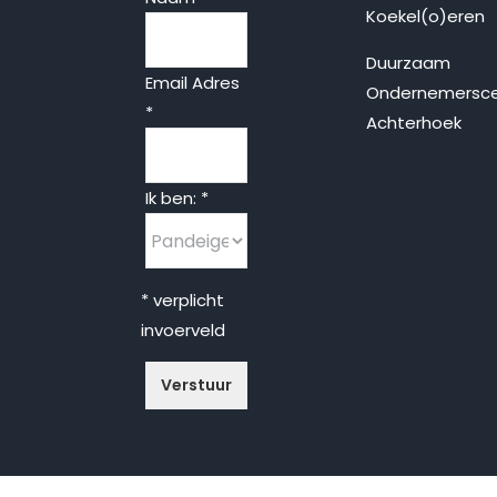
Koekel(o)eren
Duurzaam
Email Adres
Ondernemersc
*
Achterhoek
Ik ben:
*
* verplicht
invoerveld