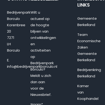
LINKS
Bedrijvenpark
Wilt u
Gemeente
Borculo
actueel op
Berkelland
Korenbree
de hoogte
20
blijven van
Team
7271
ontwikkelingen
Economische
LH
en
Zaken
Borculo
activiteiten
Gemeente
op
Berkelland
E.
Bedrijvenpark
info@bedrijvenparkborculo.nl
Borculo?
Bedrijvenkring
Meldt u zich
Berkelland
dan aan
Kamer
voor de
van
Nieuwsbrief.
Koophandel
Naam
*