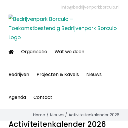
Ga
info@bedrijvenparkborculo.nl
naar
inhoud
Organisatie
Wat we doen
Bedrijven
Projecten & Kavels
Nieuws
Agenda
Contact
Home
Nieuws
Activiteitenkalender 2026
Activiteitenkalender 2026