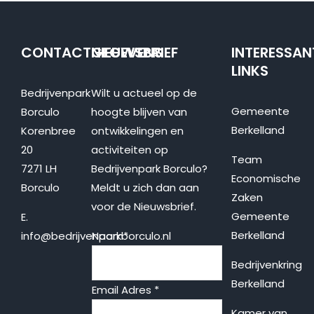
CONTACTGEGEVENS
NIEUWSBRIEF
INTERESSAN
LINKS
Bedrijvenpark
Wilt u actueel op de
Gemeente
Borculo
hoogte blijven van
Berkelland
Korenbree
ontwikkelingen en
20
activiteiten op
Team
7271 LH
Bedrijvenpark Borculo?
Economische
Borculo
Meldt u zich dan aan
Zaken
voor de Nieuwsbrief.
Gemeente
E.
Berkelland
info@bedrijvenparkborculo.nl
Naam
*
Bedrijvenkring
Berkelland
Email Adres
*
Kamer van