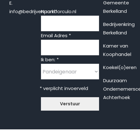
Gemeente
E.
Berkelland
info@bedrijvenparkborculo.nl
Naam
*
Bedrijvenkring
Berkelland
Email Adres
*
Kamer van
Koophandel
Ik ben:
*
Koekel(o)eren
Duurzaam
* verplicht invoerveld
Ondernemersc
Achterhoek