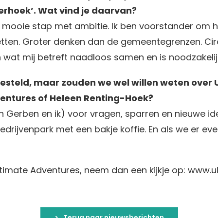
rhoek’. Wat vind je daarvan?
en mooie stap met ambitie. Ik ben voorstander om h
etten. Groter denken dan de gemeentegrenzen. Circ
at mij betreft naadloos samen en is noodzakelijk
gesteld, maar zouden we wel willen weten over 
ventures of Heleen Renting-Hoek?
n Gerben en ik) voor vragen, sparren en nieuwe i
rijvenpark met een bakje koffie. En als we er even 
ltimate Adventures, neem dan een kijkje op: www.u
Terug naar nieuwsberichten