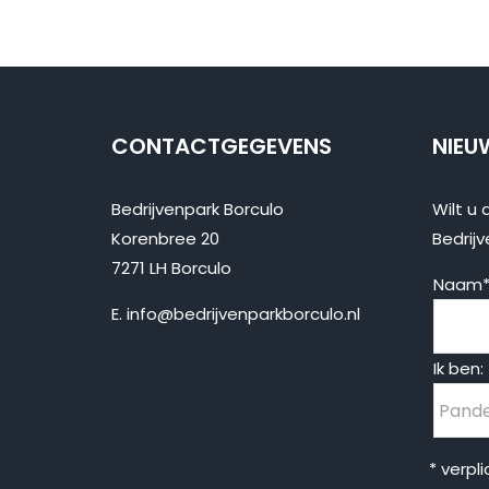
CONTACTGEGEVENS
NIEU
Bedrijvenpark Borculo
Wilt u 
Korenbree 20
Bedrijv
7271 LH Borculo
Naam
E.
info@bedrijvenparkborculo.nl
Ik ben:
* verpl