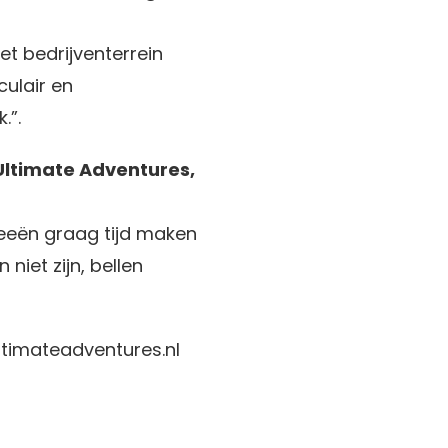
et bedrijventerrein
ulair en
.”.
Ultimate Adventures,
deeën graag tijd maken
niet zijn, bellen
ltimateadventures.nl