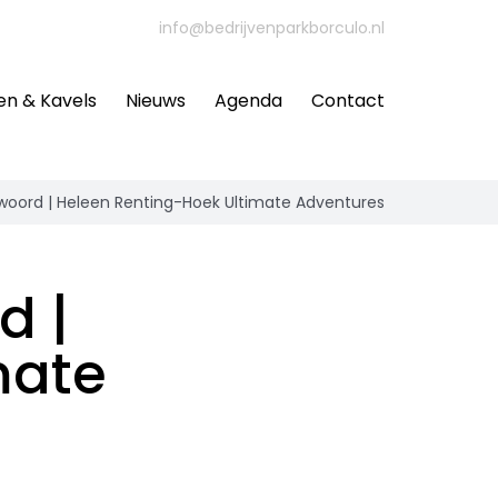
info@bedrijvenparkborculo.nl
en & Kavels
Nieuws
Agenda
Contact
oord | Heleen Renting-Hoek Ultimate Adventures
d |
mate