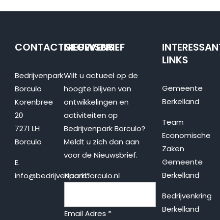
CONTACTGEGEVENS
NIEUWSBRIEF
INTERESSAN
LINKS
Bedrijvenpark
Wilt u actueel op de
Gemeente
Borculo
hoogte blijven van
Berkelland
Korenbree
ontwikkelingen en
20
activiteiten op
Team
7271 LH
Bedrijvenpark Borculo?
Economische
Borculo
Meldt u zich dan aan
Zaken
voor de Nieuwsbrief.
Gemeente
E.
Berkelland
info@bedrijvenparkborculo.nl
Naam
*
Bedrijvenkring
Berkelland
Email Adres
*