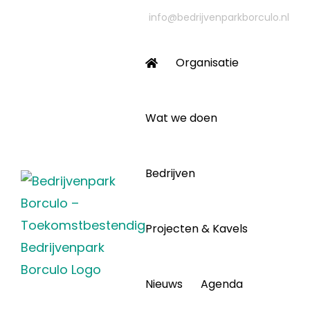
Ga
info@bedrijvenparkborculo.nl
naar
inhoud
Organisatie
Wat we doen
Bedrijven
Projecten & Kavels
Nieuws
Agenda