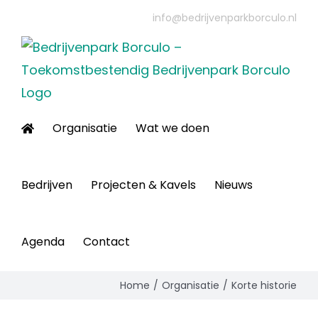
Ga
info@bedrijvenparkborculo.nl
naar
inhoud
Organisatie
Wat we doen
Bedrijven
Projecten & Kavels
Nieuws
Agenda
Contact
Home
Organisatie
Korte historie