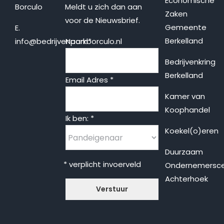
Economische
Borculo
Meldt u zich dan aan
Zaken
voor de Nieuwsbrief.
Gemeente
E.
Berkelland
info@bedrijvenparkborculo.nl
Naam
*
Bedrijvenkring
Berkelland
Email Adres
*
Kamer van
Koophandel
Ik ben:
*
Koekel(o)eren
Duurzaam
* verplicht invoerveld
Ondernemersc
Achterhoek