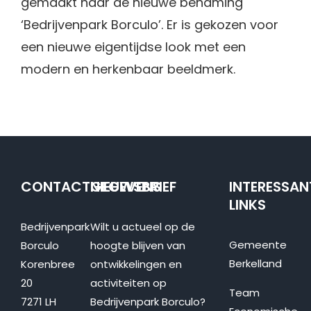
gemaakt naar de nieuwe benaming
‘Bedrijvenpark Borculo’. Er is gekozen voor
een nieuwe eigentijdse look met een
modern en herkenbaar beeldmerk.
CONTACTGEGEVENS
NIEUWSBRIEF
INTERESSAN
LINKS
Bedrijvenpark
Wilt u actueel op de
Gemeente
Borculo
hoogte blijven van
Berkelland
Korenbree
ontwikkelingen en
20
activiteiten op
Team
7271 LH
Bedrijvenpark Borculo?