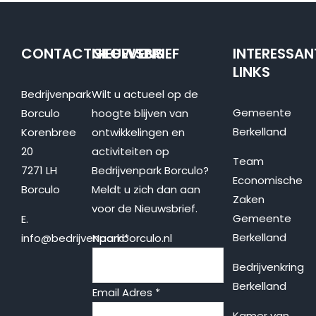
CONTACTGEGEVENS
NIEUWSBRIEF
INTERESSAN
LINKS
Bedrijvenpark
Wilt u actueel op de
Gemeente
Borculo
hoogte blijven van
Berkelland
Korenbree
ontwikkelingen en
20
activiteiten op
Team
7271 LH
Bedrijvenpark Borculo?
Economische
Borculo
Meldt u zich dan aan
Zaken
voor de Nieuwsbrief.
Gemeente
E.
Berkelland
info@bedrijvenparkborculo.nl
Naam
*
Bedrijvenkring
Berkelland
Email Adres
*
Kamer van