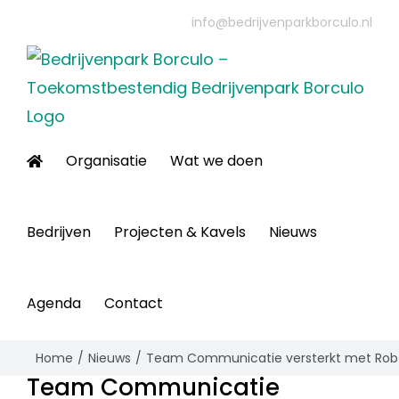
Ga
info@bedrijvenparkborculo.nl
naar
inhoud
Organisatie
Wat we doen
Bedrijven
Projecten & Kavels
Nieuws
Agenda
Contact
Home
Nieuws
Team Communicatie versterkt met Rob 
Team Communicatie