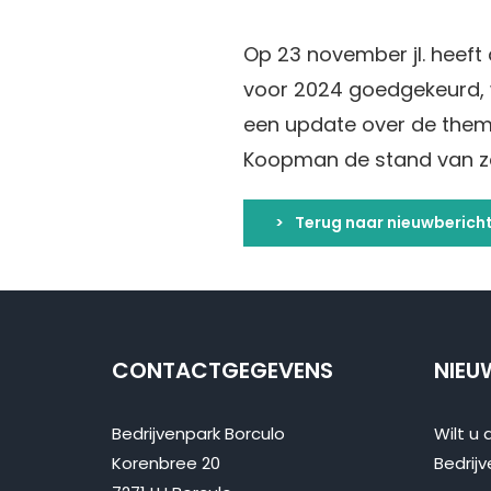
Op 23 november jl. heef
voor 2024 goedgekeurd, 
een update over de them
Koopman de stand van z
Terug naar nieuwberich
CONTACTGEGEVENS
NIEU
Bedrijvenpark Borculo
Wilt u 
Korenbree 20
Bedrijv