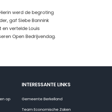
ierin werd de begroting
er, gaf Siebe Bannink
en vertelde Louis
eren Open Bedrijvendag.
INTERESSANTE LINKS
ten op
Gemeente Berkelland
Team Economische Zaken