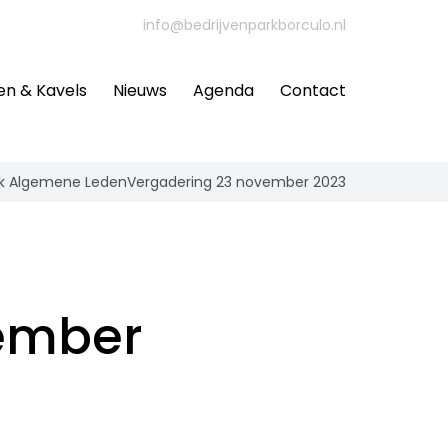
info@bedrijvenparkborculo.nl
en & Kavels
Nieuws
Agenda
Contact
ik Algemene LedenVergadering 23 november 2023
ember