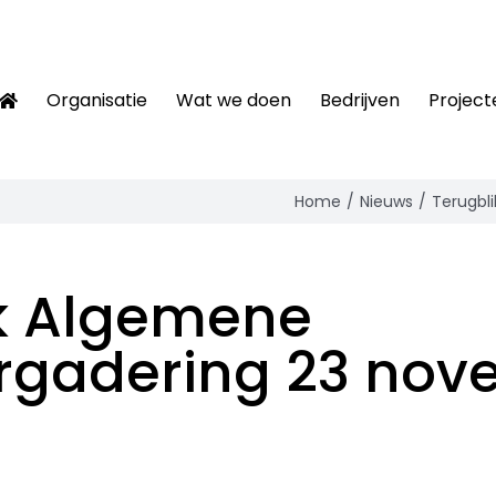
Organisatie
Wat we doen
Bedrijven
Project
Home
Nieuws
Terugbl
k Algemene
rgadering 23 nov