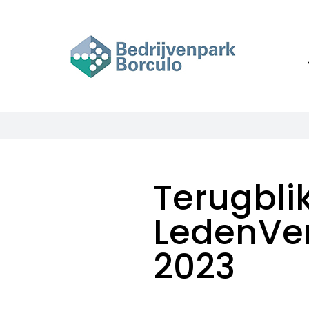
Ga
naar
inhoud
Terugbli
LedenVe
2023