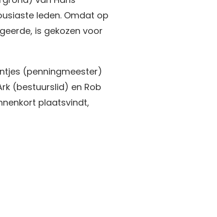
housiaste leden. Omdat op
ageerde, is gekozen voor
rntjes (penningmeester)
Ark (bestuurslid) en Rob
nnenkort plaatsvindt,