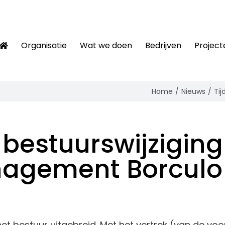
Organisatie
Wat we doen
Bedrijven
Project
Home
Nieuws
Tij
e bestuurswijziging
agement Borculo
t bestuur uitgebreid. Met het vertrek (van de vo