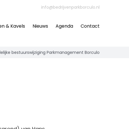
info@bedrijvenparkborculo.nl
en & Kavels
Nieuws
Agenda
Contact
delijke bestuurswijziging Parkmanagement Borculo
orgrond) van Hans