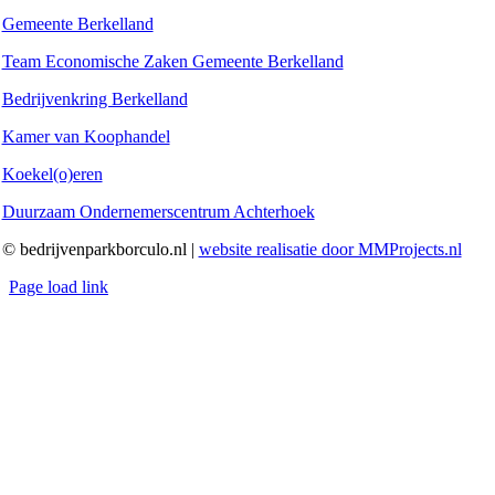
Gemeente Berkelland
Team Economische Zaken Gemeente Berkelland
Bedrijvenkring Berkelland
Kamer van Koophandel
Koekel(o)eren
Duurzaam Ondernemerscentrum Achterhoek
© bedrijvenparkborculo.nl |
website realisatie door MMProjects.nl
Page load link
Ga
naar
de
bovenkant