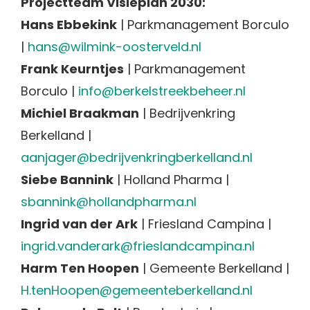
Projectteam Visieplan 2030:
Hans Ebbekink
| Parkmanagement Borculo
|
hans@wilmink-oosterveld.nl
Frank Keurntjes
| Parkmanagement
Borculo |
info@berkelstreekbeheer.nl
Michiel Braakman
| Bedrijvenkring
Berkelland |
aanjager@bedrijvenkringberkelland.nl
Siebe Bannink
| Holland Pharma |
sbannink@hollandpharma.nl
Ingrid van der Ark
| Friesland Campina |
ingrid.vanderark@frieslandcampina.nl
Harm Ten Hoopen
| Gemeente Berkelland |
H.tenHoopen@gemeenteberkelland.nl