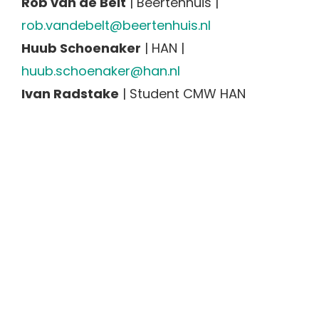
Rob van de Belt
| Beertenhuis |
rob.vandebelt@beertenhuis.nl
Huub Schoenaker
| HAN |
huub.schoenaker@han.nl
Ivan Radstake
| Student CMW HAN