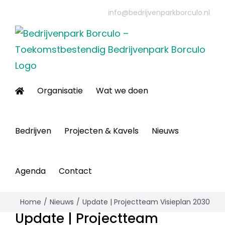
Ga
info@bedrijvenparkborculo.nl
naar
inhoud
Organisatie
Wat we doen
Bedrijven
Projecten & Kavels
Nieuws
Agenda
Contact
Home
Nieuws
Update | Projectteam Visieplan 2030
Update | Projectteam