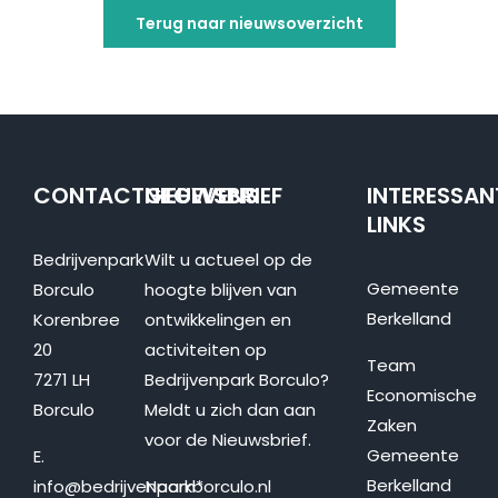
Terug naar nieuwsoverzicht
CONTACTGEGEVENS
NIEUWSBRIEF
INTERESSAN
LINKS
Bedrijvenpark
Wilt u actueel op de
Gemeente
Borculo
hoogte blijven van
Berkelland
Korenbree
ontwikkelingen en
20
activiteiten op
Team
7271 LH
Bedrijvenpark Borculo?
Economische
Borculo
Meldt u zich dan aan
Zaken
voor de Nieuwsbrief.
Gemeente
E.
Berkelland
info@bedrijvenparkborculo.nl
Naam
*