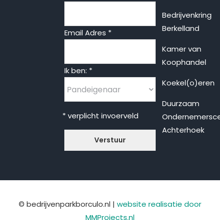
Bedrijvenkring
Berkelland
Email Adres
*
Kamer van
Koophandel
Ik ben:
*
Koekel(o)eren
Duurzaam
* verplicht invoerveld
Ondernemersc
Achterhoek
© bedrijvenparkborculo.nl |
website realisatie door
MMProjects.nl