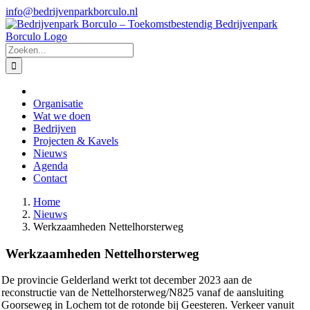
Ga
info@bedrijvenparkborculo.nl
naar
inhoud
Zoeken
naar:
Organisatie
Wat we doen
Bedrijven
Projecten & Kavels
Nieuws
Agenda
Contact
Home
Nieuws
Werkzaamheden Nettelhorsterweg
Werkzaamheden Nettelhorsterweg
De provincie Gelderland werkt tot december 2023 aan de
reconstructie van de Nettelhorsterweg/N825 vanaf de aansluiting
Goorseweg in Lochem tot de rotonde bij Geesteren. Verkeer vanuit